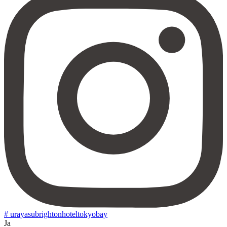
# urayasubrightonhoteltokyobay
Ja