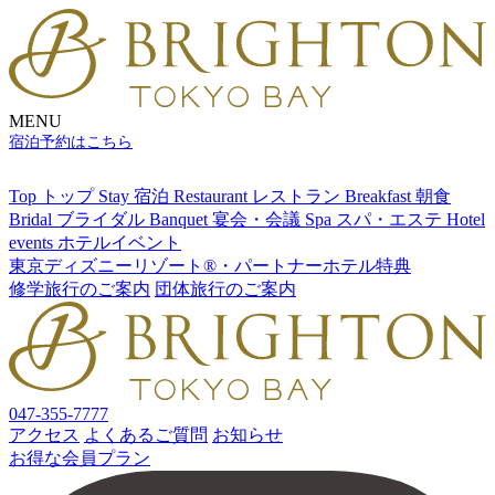
MENU
宿泊予約はこちら
Top
トップ
Stay
宿泊
Restaurant
レストラン
Breakfast
朝食
Bridal
ブライダル
Banquet
宴会・会議
Spa
スパ・エステ
Hotel
events
ホテルイベント
東京ディズニーリゾート®・パートナーホテル特典
修学旅行のご案内
団体旅行のご案内
047-355-7777
アクセス
よくあるご質問
お知らせ
お得な会員プラン