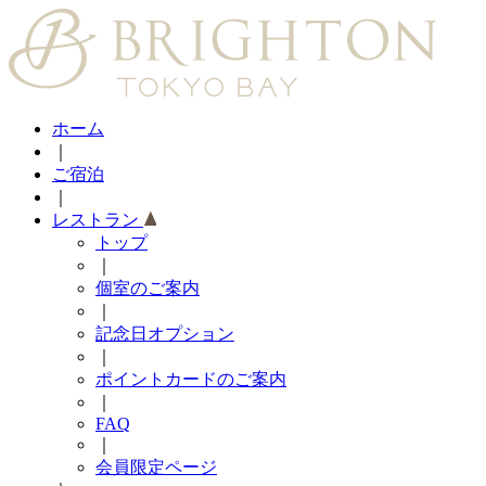
ホーム
｜
ご宿泊
｜
レストラン
トップ
｜
個室のご案内
｜
記念日オプション
｜
ポイントカードのご案内
｜
FAQ
｜
会員限定ページ