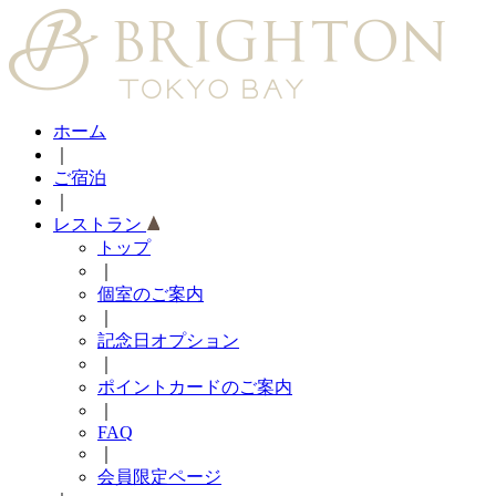
ホーム
｜
ご宿泊
｜
レストラン
トップ
｜
個室のご案内
｜
記念日オプション
｜
ポイントカードのご案内
｜
FAQ
｜
会員限定ページ