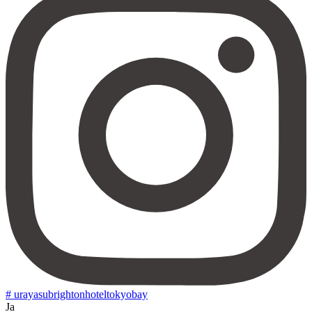
# urayasubrightonhoteltokyobay
Ja