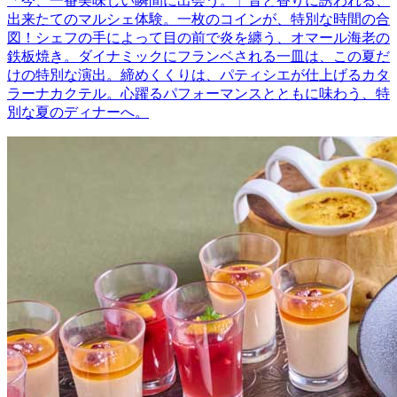
「今、一番美味しい瞬間に出会う。」音と香りに誘われる、
出来たてのマルシェ体験。一枚のコインが、特別な時間の合
図！シェフの手によって目の前で炎を纏う、オマール海老の
鉄板焼き。ダイナミックにフランベされる一皿は、この夏だ
けの特別な演出。締めくくりは、パティシエが仕上げるカタ
ラーナカクテル。心躍るパフォーマンスとともに味わう、特
別な夏のディナーへ。