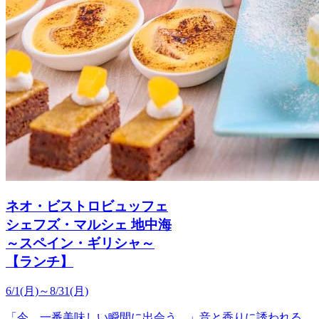
ネオ・ビストロビュッフェ
シェフズ・マルシェ 地中海
～スペイン・ギリシャ～
【ランチ】
6/1(月)～8/31(月)
「今、一番美味しい瞬間に出会う。」音と香りに誘われる、