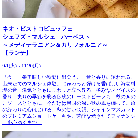
ネオ・ビストロビュッフェ
シェフズ・マルシェ ハーベスト
～メディテラニアン＆カリフォルニア～
【ランチ】
9/1(火)～11/30(月)
「今、一番美味しい瞬間に出会う。」音と香りに誘われる、
出来たてのマルシェ体験。じゅわっと弾ける香ばしい海老料
理の音、湯気とともにふわりと立ち昇る、多彩なスパイスの
香り。実りの季節を彩る伝統のローストビーフも、秋のきの
こソースとともに、今だけは異国の深い秋の風を纏って。旅
の終わりに心ほどける、秋の甘い余韻。シャインマスカット
のプレミアムショートケーキや、芳醇な焼きたてフィナンシ
ェを心ゆくまで。