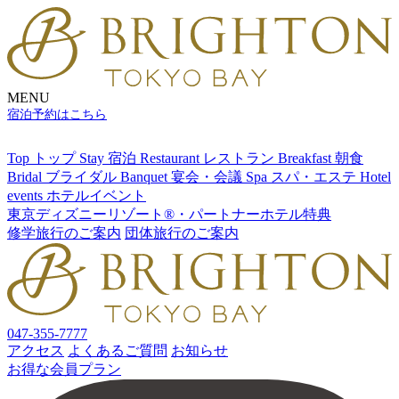
MENU
宿泊予約はこちら
Top
トップ
Stay
宿泊
Restaurant
レストラン
Breakfast
朝食
Bridal
ブライダル
Banquet
宴会・会議
Spa
スパ・エステ
Hotel
events
ホテルイベント
東京ディズニーリゾート®・パートナーホテル特典
修学旅行のご案内
団体旅行のご案内
047-355-7777
アクセス
よくあるご質問
お知らせ
お得な会員プラン