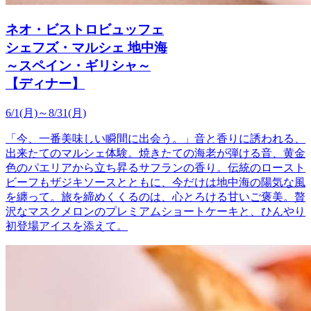
ネオ・ビストロビュッフェ
シェフズ・マルシェ 地中海
～スペイン・ギリシャ～
【ディナー】
6/1(月)～8/31(月)
「今、一番美味しい瞬間に出会う。」音と香りに誘われる、
出来たてのマルシェ体験。焼きたての海老が弾ける音、黄金
色のパエリアから立ち昇るサフランの香り。伝統のロースト
ビーフもザジキソースとともに、今だけは地中海の陽気な風
を纏って。旅を締めくくるのは、心とろける甘いご褒美。贅
沢なマスクメロンのプレミアムショートケーキと、ひんやり
初登場アイスを添えて。