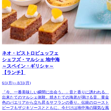
ネオ・ビストロビュッフェ
シェフズ・マルシェ 地中海
～スペイン・ギリシャ～
【ランチ】
6/1(月)～8/31(月)
「今、一番美味しい瞬間に出会う。」音と香りに誘われる、
出来たてのマルシェ体験。焼きたての海老が弾ける音、黄金
色のパエリアから立ち昇るサフランの香り。伝統のロースト
ビーフもザジキソースとともに、今だけは地中海の陽気な風