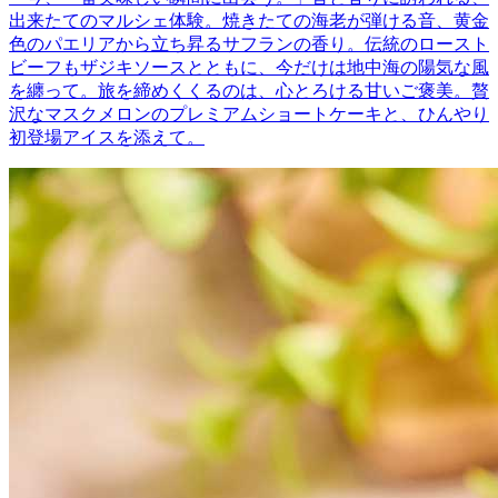
出来たてのマルシェ体験。焼きたての海老が弾ける音、黄金
色のパエリアから立ち昇るサフランの香り。伝統のロースト
ビーフもザジキソースとともに、今だけは地中海の陽気な風
を纏って。旅を締めくくるのは、心とろける甘いご褒美。贅
沢なマスクメロンのプレミアムショートケーキと、ひんやり
初登場アイスを添えて。