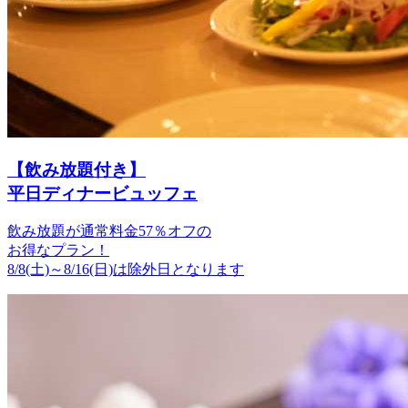
【飲み放題付き】
平日ディナービュッフェ
飲み放題が通常料金
57％オフ
の
お得なプラン！
8/8(土)～8/16(日)は除外日となります