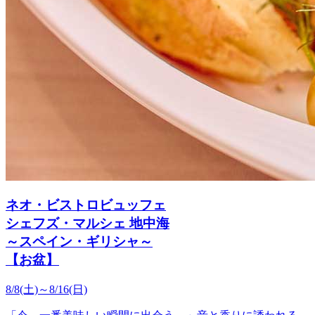
ネオ・ビストロビュッフェ
シェフズ・マルシェ 地中海
～スペイン・ギリシャ～
【お盆】
8/8(土)～8/16(日)