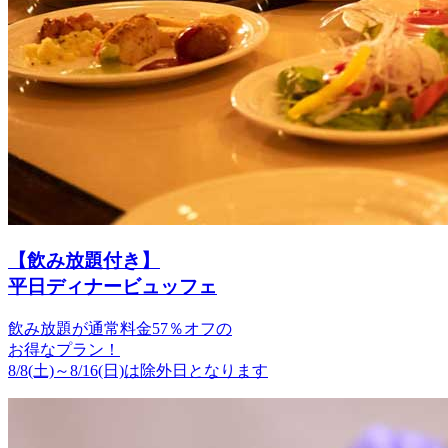
【飲み放題付き】
平日ディナービュッフェ
飲み放題が通常料金
57％オフ
の
お得なプラン！
8/8(土)～8/16(日)は除外日となります