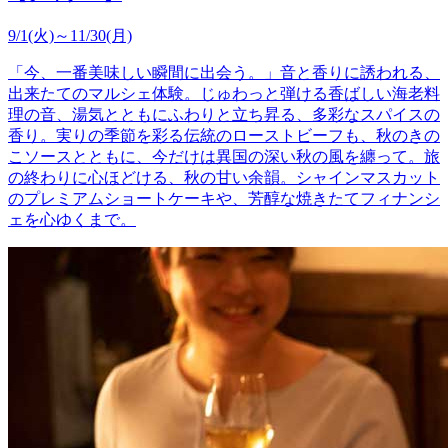
9/1(火)～11/30(月)
「今、一番美味しい瞬間に出会う。」音と香りに誘われる、
出来たてのマルシェ体験。じゅわっと弾ける香ばしい海老料
理の音、湯気とともにふわりと立ち昇る、多彩なスパイスの
香り。実りの季節を彩る伝統のローストビーフも、秋のきの
こソースとともに、今だけは異国の深い秋の風を纏って。旅
の終わりに心ほどける、秋の甘い余韻。シャインマスカット
のプレミアムショートケーキや、芳醇な焼きたてフィナンシ
ェを心ゆくまで。