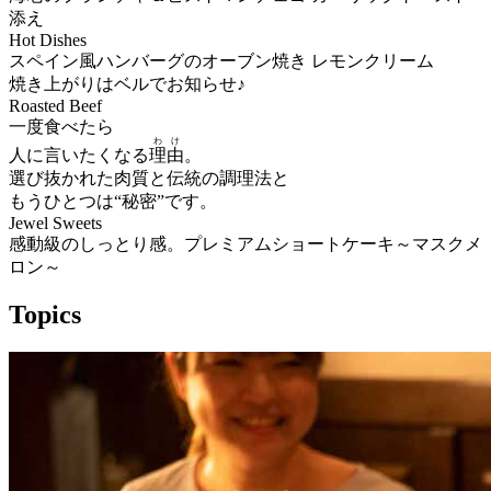
添え
Hot Dishes
スペイン風ハンバーグのオーブン焼き レモンクリーム
焼き上がりはベルでお知らせ♪
Roasted Beef
一度食べたら
わけ
人に言いたくなる
理由
。
選び抜かれた肉質と伝統の調理法と
もうひとつは“秘密”です。
Jewel Sweets
感動級のしっとり感。プレミアムショートケーキ～マスクメ
ロン～
Topics