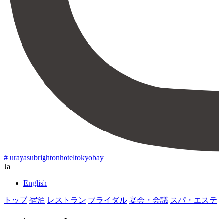
# urayasubrightonhoteltokyobay
Ja
English
トップ
宿泊
レストラン
ブライダル
宴会・会議
スパ・エステ