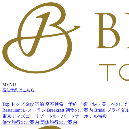
MENU
宿泊予約はこちら
Top
トップ
Stay
宿泊
空室検索・予約
「癒・快・美」へのこ
Restaurant
レストラン
Breakfast
朝食のご案内
Bridal
ブライダ
東京ディズニーリゾート®・パートナーホテル特典
修学旅行のご案内
団体旅行のご案内