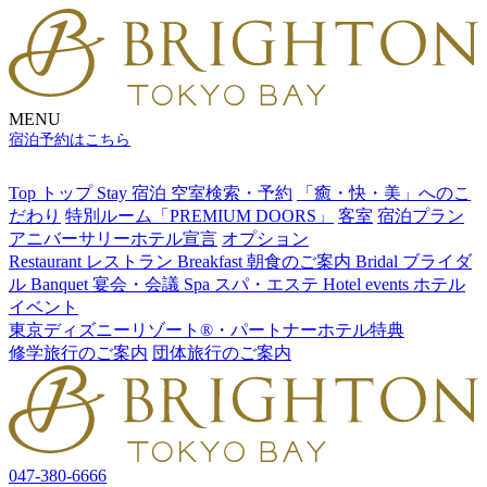
MENU
宿泊予約はこちら
Top
トップ
Stay
宿泊
空室検索・予約
「癒・快・美」へのこ
だわり
特別ルーム「PREMIUM DOORS」
客室
宿泊プラン
アニバーサリーホテル宣言
オプション
Restaurant
レストラン
Breakfast
朝食のご案内
Bridal
ブライダ
ル
Banquet
宴会・会議
Spa
スパ・エステ
Hotel events
ホテル
イベント
東京ディズニーリゾート®・パートナーホテル特典
修学旅行のご案内
団体旅行のご案内
047-380-6666