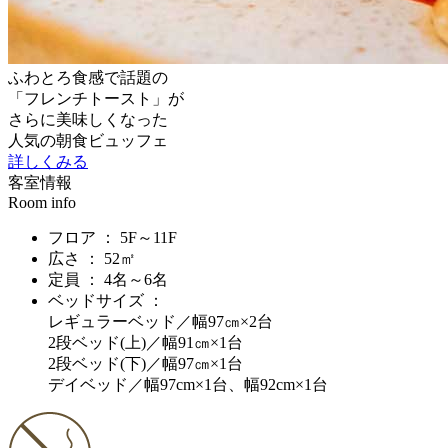
ふわとろ食感で話題の
「フレンチトースト」が
さらに美味しくなった
人気の朝食ビュッフェ
詳しくみる
客室情報
Room info
フロア ： 5F～11F
広さ ： 52㎡
定員 ： 4名～6名
ベッドサイズ ：
レギュラーベッド／幅97㎝×2台
2段ベッド(上)／幅91㎝×1台
2段ベッド(下)／幅97㎝×1台
デイベッド／幅97cm×1台、幅92cm×1台