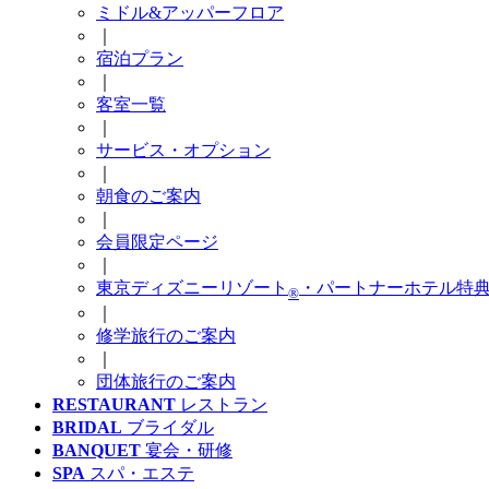
ミドル&アッパーフロア
｜
宿泊プラン
｜
客室一覧
｜
サービス・オプション
｜
朝食のご案内
｜
会員限定ページ
｜
東京ディズニーリゾート
・パートナーホテル特
®
｜
修学旅行のご案内
｜
団体旅行のご案内
RESTAURANT
レストラン
BRIDAL
ブライダル
BANQUET
宴会・研修
SPA
スパ・エステ