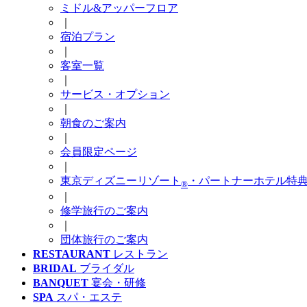
ミドル&アッパーフロア
｜
宿泊プラン
｜
客室一覧
｜
サービス・オプション
｜
朝食のご案内
｜
会員限定ページ
｜
東京ディズニーリゾート
・パートナーホテル特
®
｜
修学旅行のご案内
｜
団体旅行のご案内
RESTAURANT
レストラン
BRIDAL
ブライダル
BANQUET
宴会・研修
SPA
スパ・エステ