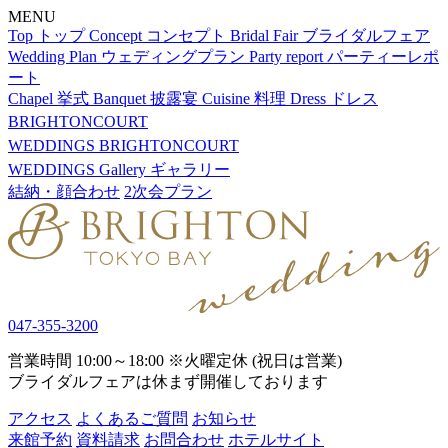
MENU
Top
トップ
Concept
コンセプト
Bridal Fair
ブライダルフェア
Wedding Plan
ウェディングプラン
Party report
パーティーレポ
ート
Chapel
挙式
Banquet
披露宴
Cuisine
料理
Dress
ドレス
BRIGHTONCOURT
WEDDINGS
BRIGHTONCOURT
WEDDINGS
Gallery
ギャラリー
結納・顔合わせ
2次会プラン
047-355-3200
営業時間 10:00～18:00 ※火曜定休 (祝日は営業)
ブライダルフェアは休まず開催しております
アクセス
よくあるご質問
お知らせ
来館予約
資料請求
お問合わせ
ホテルサイト