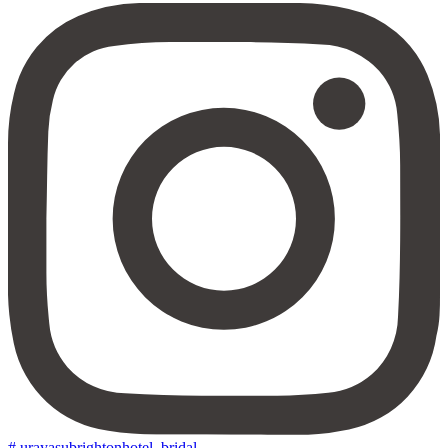
# urayasubrightonhotel_bridal