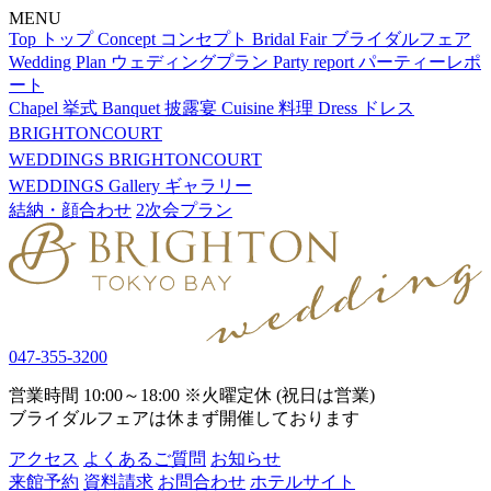
MENU
Top
トップ
Concept
コンセプト
Bridal Fair
ブライダルフェア
Wedding Plan
ウェディングプラン
Party report
パーティーレポ
ート
Chapel
挙式
Banquet
披露宴
Cuisine
料理
Dress
ドレス
BRIGHTONCOURT
WEDDINGS
BRIGHTONCOURT
WEDDINGS
Gallery
ギャラリー
結納・顔合わせ
2次会プラン
047-355-3200
営業時間 10:00～18:00 ※火曜定休 (祝日は営業)
ブライダルフェアは休まず開催しております
アクセス
よくあるご質問
お知らせ
来館予約
資料請求
お問合わせ
ホテルサイト