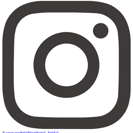
# urayasubrightonhotel_bridal