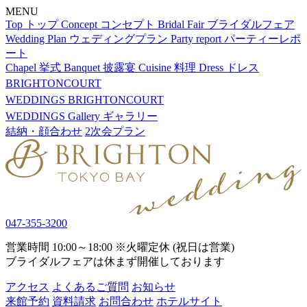
MENU
Top
トップ
Concept
コンセプト
Bridal Fair
ブライダルフェア
Wedding Plan
ウェディングプラン
Party report
パーティーレポ
ート
Chapel
挙式
Banquet
披露宴
Cuisine
料理
Dress
ドレス
BRIGHTONCOURT
WEDDINGS
BRIGHTONCOURT
WEDDINGS
Gallery
ギャラリー
結納・顔合わせ
2次会プラン
047-355-3200
営業時間 10:00～18:00 ※火曜定休 (祝日は営業)
ブライダルフェアは休まず開催しております
アクセス
よくあるご質問
お知らせ
来館予約
資料請求
お問合わせ
ホテルサイト