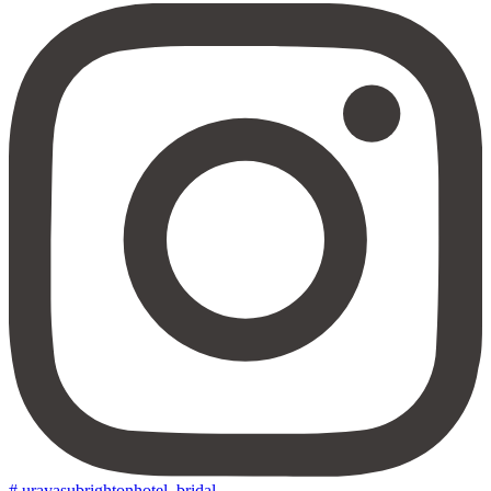
# urayasubrightonhotel_bridal