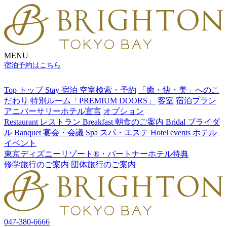
MENU
宿泊予約はこちら
Top
トップ
Stay
宿泊
空室検索・予約
「癒・快・美」へのこ
だわり
特別ルーム「PREMIUM DOORS」
客室
宿泊プラン
アニバーサリーホテル宣言
オプション
Restaurant
レストラン
Breakfast
朝食のご案内
Bridal
ブライダ
ル
Banquet
宴会・会議
Spa
スパ・エステ
Hotel events
ホテル
イベント
東京ディズニーリゾート®・パートナーホテル特典
修学旅行のご案内
団体旅行のご案内
047-380-6666