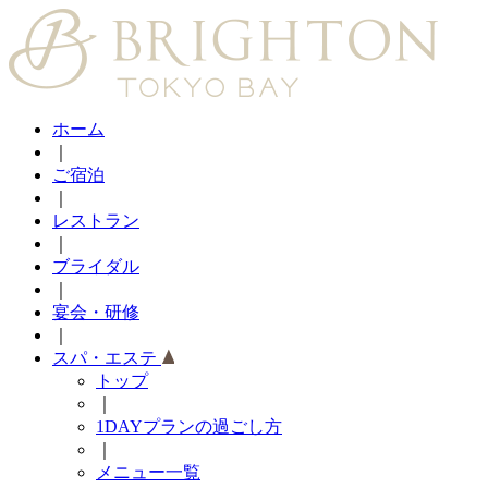
ホーム
｜
ご宿泊
｜
レストラン
｜
ブライダル
｜
宴会・研修
｜
スパ・エステ
トップ
｜
1DAYプランの過ごし方
｜
メニュー一覧