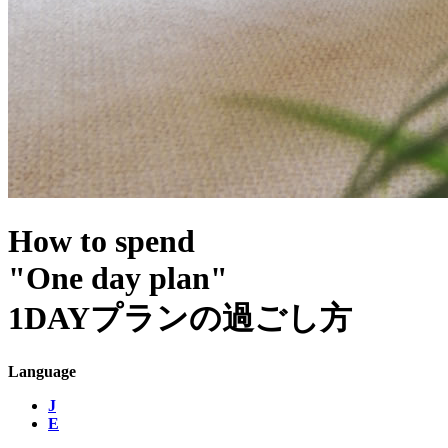
How to spend
"One day plan"
1DAYプランの過ごし方
Language
J
E