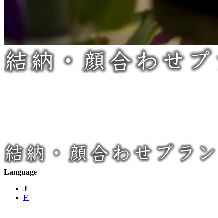
Language
J
E