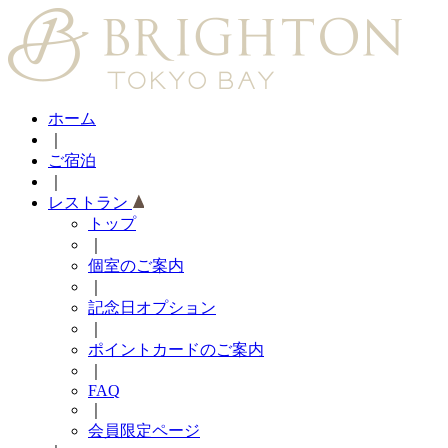
ホーム
｜
ご宿泊
｜
レストラン
トップ
｜
個室のご案内
｜
記念日オプション
｜
ポイントカードのご案内
｜
FAQ
｜
会員限定ページ